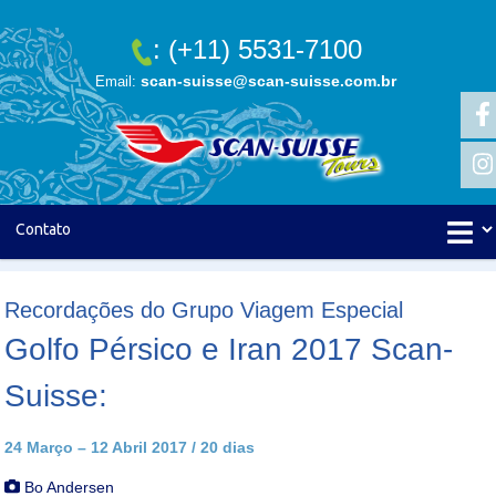
: (+11) 5531-7100
scan-suisse@scan-suisse.com.br
Email:
Recordações do Grupo Viagem Especial
Golfo Pérsico e Iran 2017 Scan-
Suisse:
24 Março – 12 Abril 2017 / 20 dias
Bo Andersen