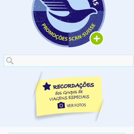
Search
for: