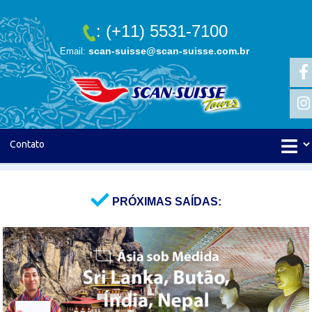
: (+11) 5531-7100
scan-suisse@scan-suisse.com.br
Email:
PRÓXIMAS SAÍDAS: