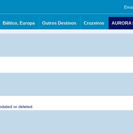
Emai
Báltico, Europa
Outros Destinos
Cruzeiros
AURORA
es Nórdicos
Báltico, Europa
Outros Destinos
Cruzeiros
dated or deleted.