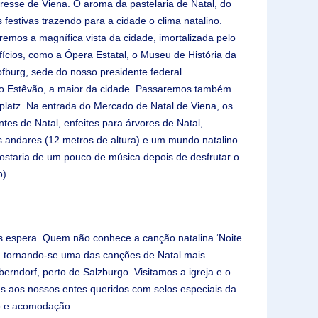
eresse de Viena. O aroma da pastelaria de Natal, do
estivas trazendo para a cidade o clima natalino.
aremos a magnífica vista da cidade, imortalizada pelo
fícios, como a Ópera Estatal, o Museu de História da
ofburg, sede do nosso presidente federal.
anto Estêvão, a maior da cidade. Passaremos também
platz. Na entrada do Mercado de Natal de Viena, os
tes de Natal, enfeites para árvores de Natal,
os andares (12 metros de altura) e um mundo natalino
Gostaria de um pouco de música depois de desfrutar o
o).
s espera. Quem não conhece a canção natalina ‘Noite
os, tornando-se uma das canções de Natal mais
ndorf, perto de Salzburgo. Visitamos a igreja e o
as aos nossos entes queridos com selos especiais da
go e acomodação.