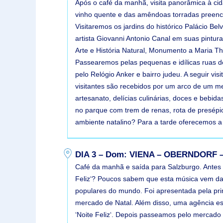
Após o café da manhã, visita panorâmica à cid
vinho quente e das amêndoas torradas preenche
Visitaremos os jardins do histórico Palácio Be
artista Giovanni Antonio Canal em suas pintur
Arte e História Natural, Monumento a Maria Th
Passearemos pelas pequenas e idílicas ruas do
pelo Relógio Anker e bairro judeu. A seguir v
visitantes são recebidos por um arco de um met
artesanato, delícias culinárias, doces e bebi
no parque com trem de renas, rota de presépio
ambiente natalino? Para a tarde oferecemos a 
DIA 3 – Dom: VIENA – OBERNDORF
Café da manhã e saída para Salzburgo. Antes
Feliz‘? Poucos sabem que esta música vem da Á
populares do mundo. Foi apresentada pela pri
mercado de Natal. Além disso, uma agência es
‘Noite Feliz‘. Depois passeamos pelo mercado