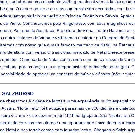
ade, que oferece uma excelente visão geral dos diversos locais de int
 o ar. O centro antigo e as ruas comerciais são decoradas com luzes f
lvedere, antigo palácio de verão do Príncipe Eugênio de Savoia. Apreci
as de Viena. Continuaremos pela Ringstrasse, com seus magníficos edi
eresa, Parlamento Austríaco, Prefeitura de Viena, Teatro Nacional e H
 centro histórico de Viena e visitaremos o interior da Catedral de S
isitaremos com nosso guia o mais famoso mercado de Natal, na Rathaus
ro de altura com velas. O tradicional mercado de Natal oferece presen
das quentes. O mercado de Natal conta ainda com um carrossel de vári
, cabana para crianças e sua própria pista de patinação sobre gelo. 
possibilidade de apreciar um concerto de música clássica (não incluíd
 – SALZBURGO
 de chegarmos à cidade de Mozart, uma experiência muito especial no
ustria. ‘Noite Feliz‘ foi traduzida para mais de 300 idiomas e dialet
meira vez em 24 de dezembro de 1818 na Igreja de São Nicolau em Ober
pecial de correios nos oferece uma oportunidade única de enviar cart
 de Natal e nos fortalecemos com iguarias locais. Chegada a Salzbur