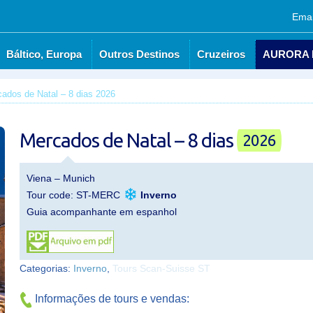
Emai
Báltico, Europa
Outros Destinos
Cruzeiros
AURORA
es Nórdicos
Báltico, Europa
Outros Destinos
Cruzeiros
ados de Natal – 8 dias 2026
Mercados de Natal – 8 dias
2026
Viena – Munich
Tour code: ST-MERC
Inverno
Guia acompanhante em espanhol
Categorias:
Inverno
,
Tours Scan-Suisse ST
Informações de tours e vendas: