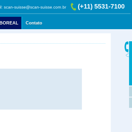
(+11) 5531-7100
l: scan-suisse@scan-suisse.com.br
 BOREAL
Contato
AURORA BOREAL
Contato