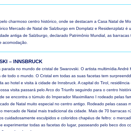
elo charmoso centro histórico, onde se destacam a Casa Natal de Moz
órico Mercado de Natal de Salzburgo em Domplatz e Residenzplatz é 
idade antiga de Salzburgo, declarado Patrimônio Mundial, as barracas 
e e acomodação.
VSKI – INNSBRUCK
parada no mundo de cristal de Swarovski. O artista multimídia André He
s de todo o mundo. O Cristal em todas as suas facetas tem surpreendd
a ao hotel e visita à cidade de Innsbruck. A capital do Tirol, residên
ossa visita passará pelo Arco do Triunfo seguindo para o centro hist
de se encontra o túmulo do Imperador Maximiliano I rodeado pelas fam
ado de Natal muito especial no centro antigo. Rodeado pelas casas me
mercado de Natal mais tradicional da cidade. Mais de 70 barracas rús
os cuidadosamente esculpidos e coloridos chapéus de feltro: o mercad
de experimentar todas as facetas do lugar, passeando pelo beco dos 