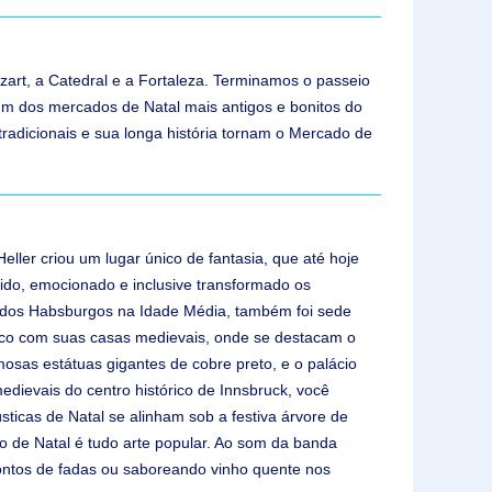
art, a Catedral e a Fortaleza. Terminamos o passeio
um dos mercados de Natal mais antigos e bonitos do
tradicionais e sua longa história tornam o Mercado de
ller criou um lugar único de fantasia, que até hoje
ido, emocionado e inclusive transformado os
cia dos Habsburgos na Idade Média, também foi sede
órico com suas casas medievais, onde se destacam o
osas estátuas gigantes de cobre preto, e o palácio
dievais do centro histórico de Innsbruck, você
ticas de Natal se alinham sob a festiva árvore de
o de Natal é tudo arte popular. Ao som da banda
contos de fadas ou saboreando vinho quente nos