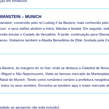
ção em Innsbruck.
HWANSTEIN – MUNICH
stein, construído pelo rei Ludwig II da Baviera, mais conhecido pelo a
cos‘. e seus salões aludem a mitos, fábulas e lendas. Em seguida, visi
etendia emular o Castelo de Versalhes. À tarde, continuação para Obe
anos. Visitamos também a Abadia Beneditina de Ettal, fundada pela C
a Baviera, às margens do rio Isar, onde se destaca a Catedral de Noss
São Miguel e São Nepomuceno. Visita ao famoso mercado da Marienplatz
Natal de Munich. Tendo como romântico cenário a prefeitura neogótica
m todos os seus sentidos. Encontra-se também aqui o maior mercado
aslado ao aeroporto não está incluído).