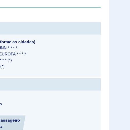
nforme as cidades)
 * * * *
ROPA * * * *
 * (*)
(*)
lo
passageiro
as