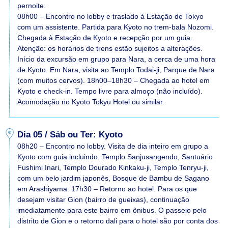
pernoite.
08h00 – Encontro no lobby e traslado à Estação de Tokyo
com um assistente. Partida para Kyoto no trem-bala Nozomi.
Chegada à Estação de Kyoto e recepção por um guia.
Atenção: os horários de trens estão sujeitos a alterações.
Início da excursão em grupo para Nara, a cerca de uma hora
de Kyoto. Em Nara, visita ao Templo Todai-ji, Parque de Nara
(com muitos cervos). 18h00–18h30 – Chegada ao hotel em
Kyoto e check-in. Tempo livre para almoço (não incluído).
Acomodação no Kyoto Tokyu Hotel ou similar.
Dia 05 / Sáb ou Ter: Kyoto
08h20 – Encontro no lobby. Visita de dia inteiro em grupo a
Kyoto com guia incluindo: Templo Sanjusangendo, Santuário
Fushimi Inari, Templo Dourado Kinkaku-ji, Templo Tenryu-ji,
com um belo jardim japonês, Bosque de Bambu de Sagano
em Arashiyama. 17h30 – Retorno ao hotel. Para os que
desejam visitar Gion (bairro de gueixas), continuação
imediatamente para este bairro em ônibus. O passeio pelo
distrito de Gion e o retorno dali para o hotel são por conta dos