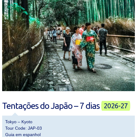
Tentações do Japão – 7 dias
2026-27
Tokyo – Kyoto
Tour Code: JAP-03
Guia em espanhol