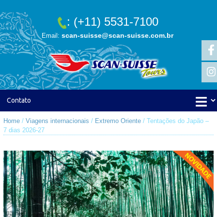
: (+11) 5531-7100
scan-suisse@scan-suisse.com.br
Email:
Home
/
Viagens internacionais
/
Extremo Oriente
/ Tentações do Japão –
7 dias 2026-27