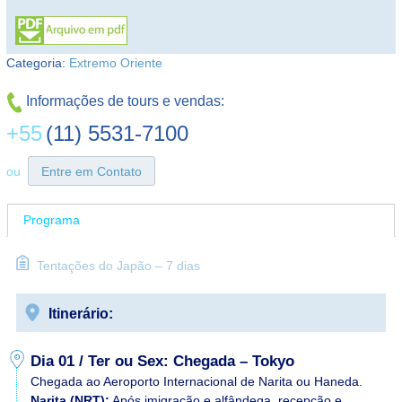
Categoria:
Extremo Oriente
Informações de tours e vendas:
+55
(11) 5531-7100
ou
Entre em Contato
Programa
Tentações do Japão – 7 dias
Itinerário:
Dia 01 / Ter ou Sex: Chegada – Tokyo
Chegada ao Aeroporto Internacional de Narita ou Haneda.
Narita (NRT):
Após imigração e alfândega, recepção e