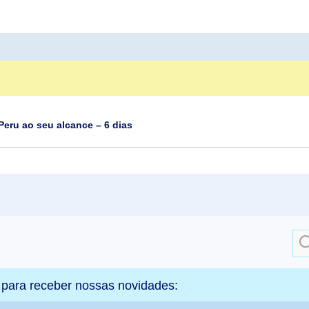
Peru ao seu alcance – 6 dias
Sea
for:
 para receber nossas novidades: