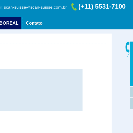
(+11) 5531-7100
l: scan-suisse@scan-suisse.com.br
 BOREAL
Contato
AURORA BOREAL
Contato