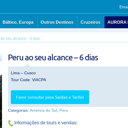
Emai
Báltico, Europa
Outros Destinos
Cruzeiros
AURORA
es Nórdicos
Báltico, Europa
Outros Destinos
Cruzeiros
 ao seu alcance – 6 dias
Peru ao seu alcance – 6 dias
Lima – Cusco
Tour Code: VIACPA
Favor consultar para Saídas e Tarifas
Categorias:
América do Sul
,
Peru
Informações de tours e vendas: