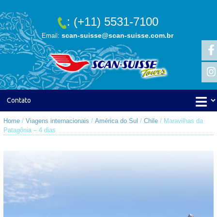
: (+11) 5531-7100
scan-suisse@scan-suisse.com.br
Email:
Home
/
Viagens internacionais
/
América do Sul
/
Chile
/ Maravilhas da
Patagônia – 4 dias