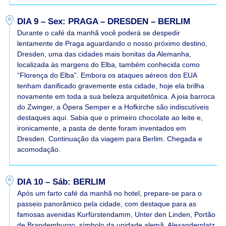
DIA 9 – Sex: PRAGA – DRESDEN – BERLIM
Durante o café da manhã você poderá se despedir
lentamente de Praga aguardando o nosso próximo destino,
Dresden, uma das cidades mais bonitas da Alemanha,
localizada às margens do Elba, também conhecida como
“Florença do Elba”. Embora os ataques aéreos dos EUA
tenham danificado gravemente esta cidade, hoje ela brilha
novamente em toda a sua beleza arquitetônica. A joia barroca
do Zwinger, a Ópera Semper e a Hofkirche são indiscutíveis
destaques aqui. Sabia que o primeiro chocolate ao leite e,
ironicamente, a pasta de dente foram inventados em
Dresden. Continuação da viagem para Berlim. Chegada e
acomodação.
DIA 10 – Sáb: BERLIM
Após um farto café da manhã no hotel, prepare-se para o
passeio panorâmico pela cidade, com destaque para as
famosas avenidas Kurfürstendamm, Unter den Linden, Portão
de Brandemburgo, símbolo da unidade alemã, Alexanderplatz,