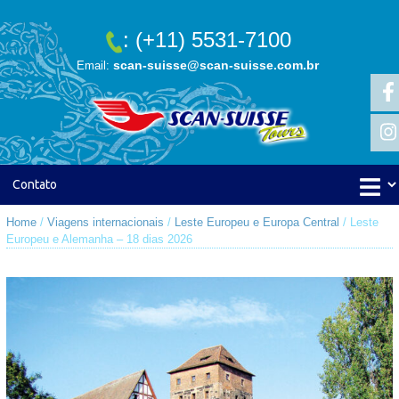
: (+11) 5531-7100
scan-suisse@scan-suisse.com.br
Email:
Home
/
Viagens internacionais
/
Leste Europeu e Europa Central
/ Leste
Europeu e Alemanha – 18 dias 2026