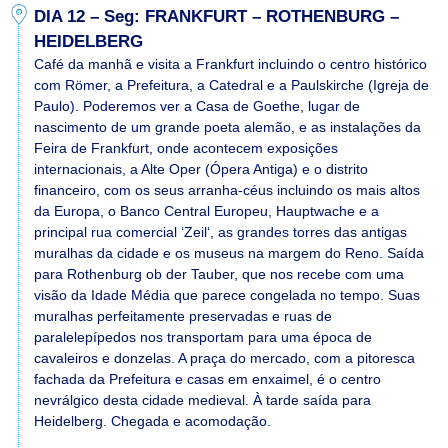
DIA 12 – Seg: FRANKFURT – ROTHENBURG –
HEIDELBERG
Café da manhã e visita a Frankfurt incluindo o centro histórico
com Römer, a Prefeitura, a Catedral e a Paulskirche (Igreja de
Paulo). Poderemos ver a Casa de Goethe, lugar de
nascimento de um grande poeta alemão, e as instalações da
Feira de Frankfurt, onde acontecem exposições
internacionais, a Alte Oper (Ópera Antiga) e o distrito
financeiro, com os seus arranha-céus incluindo os mais altos
da Europa, o Banco Central Europeu, Hauptwache e a
principal rua comercial ‘Zeil‘, as grandes torres das antigas
muralhas da cidade e os museus na margem do Reno. Saída
para Rothenburg ob der Tauber, que nos recebe com uma
visão da Idade Média que parece congelada no tempo. Suas
muralhas perfeitamente preservadas e ruas de
paralelepípedos nos transportam para uma época de
cavaleiros e donzelas. A praça do mercado, com a pitoresca
fachada da Prefeitura e casas em enxaimel, é o centro
nevrálgico desta cidade medieval. À tarde saída para
Heidelberg. Chegada e acomodação.