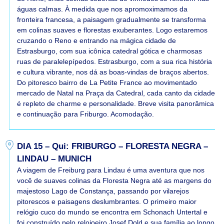
águas calmas. À medida que nos apromoximamos da
fronteira francesa, a paisagem gradualmente se transforma
em colinas suaves e florestas exuberantes. Logo estaremos
cruzando o Reno e entrando na mágica cidade de
Estrasburgo, com sua icônica catedral gótica e charmosas
ruas de paralelepípedos. Estrasburgo, com a sua rica história
e cultura vibrante, nos dá as boas-vindas de braços abertos.
Do pitoresco bairro de La Petite France ao movimentado
mercado de Natal na Praça da Catedral, cada canto da cidade
é repleto de charme e personalidade. Breve visita panorâmica
e continuação para Friburgo. Acomodação.
DIA 15 – Qui: FRIBURGO – FLORESTA NEGRA –
LINDAU – MUNICH
A viagem de Freiburg para Lindau é uma aventura que nos
você de suaves colinas da Floresta Negra até as margens do
majestoso Lago de Constança, passando por vilarejos
pitorescos e paisagens deslumbrantes. O primeiro maior
relógio cuco do mundo se encontra em Schonach Untertal e
foi construído pelo relojoeiro Josef Dold e sua família ao longo