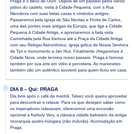
Praga e o Beco de Ouro. Depois de um passeio pelos vários
pátios do castelo, visita à Cidade Pequena, com a Rua
Nerudova com suas belas casas e símbolos antigos.
Passaremos pela Igreja de São Nicolau e Ponte de Carlos,
uma das pontes mais antigas da Europa, que liga a Cidade
Pequena à Cidade Antiga, e apreciaremos a bela vista.
Caminhada pela Rua Karlova até a Praça da Cidade Antiga
com seu Relógio Astronômico, igreja gótica de Nossa Senhora
de Tyn e monumento a Jan Hus. Finalmente chegaremos à
Cidade Nova, onde termina nosso passeio. Praga é famosa
também por sua arte em vidro e porcelana. As marionetes
também são um autêntico souvenir para quem ficou em casa.
DIA 8 – Qui: PRAGA
Dia livre após o café da manhã. Talvez você queira aproveitar
para descontrair e relaxar. Para os que desejam saber como
os imperadores relaxavam, oferecemos uma excursão
opcional a Karlovy Vary, a clássica cidade balneário da antiga
monarquia austro-húngara (não incluída). Acomodação em
Praga.