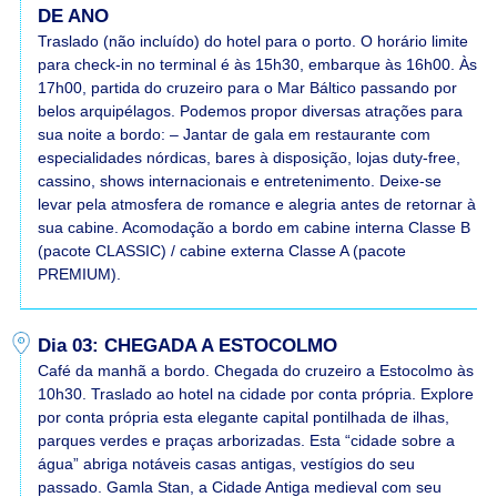
DE ANO
Traslado (não incluído) do hotel para o porto. O horário limite
para check-in no terminal é às 15h30, embarque às 16h00. Às
17h00, partida do cruzeiro para o Mar Báltico passando por
belos arquipélagos. Podemos propor diversas atrações para
sua noite a bordo: – Jantar de gala em restaurante com
especialidades nórdicas, bares à disposição, lojas duty-free,
cassino, shows internacionais e entretenimento. Deixe-se
levar pela atmosfera de romance e alegria antes de retornar à
sua cabine. Acomodação a bordo em cabine interna Classe B
(pacote CLASSIC) / cabine externa Classe A (pacote
PREMIUM).
Dia 03: CHEGADA A ESTOCOLMO
Café da manhã a bordo. Chegada do cruzeiro a Estocolmo às
10h30. Traslado ao hotel na cidade por conta própria. Explore
por conta própria esta elegante capital pontilhada de ilhas,
parques verdes e praças arborizadas. Esta “cidade sobre a
água” abriga notáveis casas antigas, vestígios do seu
passado. Gamla Stan, a Cidade Antiga medieval com seu