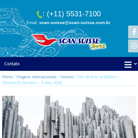
: (+11) 5531-7100
scan-suisse@scan-suisse.com.br
Email:
Home
/
Viagens internacionais
/
Inverno
/ Fim de Ano no Báltico –
Helsinki-Estocolmo – 4 dias 2026