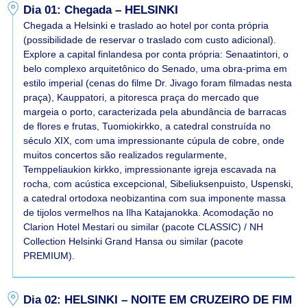
Dia 01: Chegada – HELSINKI
Chegada a Helsinki e traslado ao hotel por conta própria
(possibilidade de reservar o traslado com custo adicional).
Explore a capital finlandesa por conta própria: Senaatintori, o
belo complexo arquitetônico do Senado, uma obra-prima em
estilo imperial (cenas do filme Dr. Jivago foram filmadas nesta
praça), Kauppatori, a pitoresca praça do mercado que
margeia o porto, caracterizada pela abundância de barracas
de flores e frutas, Tuomiokirkko, a catedral construída no
século XIX, com uma impressionante cúpula de cobre, onde
muitos concertos são realizados regularmente,
Temppeliaukion kirkko, impressionante igreja escavada na
rocha, com acústica excepcional, Sibeliuksenpuisto, Uspenski,
a catedral ortodoxa neobizantina com sua imponente massa
de tijolos vermelhos na Ilha Katajanokka. Acomodação no
Clarion Hotel Mestari ou similar (pacote CLASSIC) / NH
Collection Helsinki Grand Hansa ou similar (pacote
PREMIUM).
Dia 02: HELSINKI – NOITE EM CRUZEIRO DE FIM