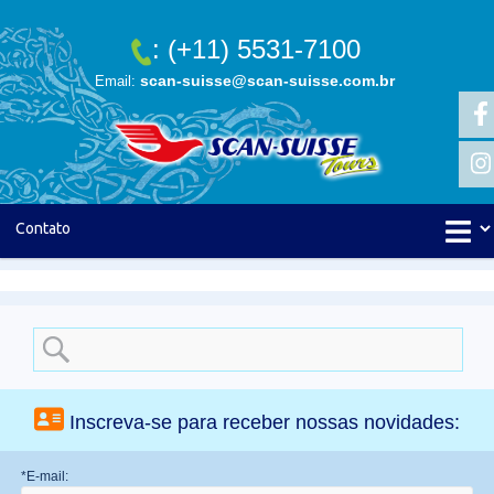
: (+11) 5531-7100
scan-suisse@scan-suisse.com.br
Email:
Search
for:
Inscreva-se para receber nossas novidades:
*E-mail: